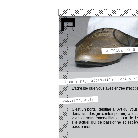
www.pechadre-thomas.artogue.fr
www.atelier.artogue.fr
www.aymeric-dominique.artogue.fr
www.dailly-marc.artogue.fr
www.girard-adeline.artogue.fr
www.moncorge-vincent.artogue.fr
www.mota.artogue.fr
www.protti-romain.artogue.fr
www.rassat-virginie.artogue.fr
www.sarpedon-laurent.artogue.fr
www.slobo.artogue.fr
www.artogue.fr/galerie/galerie.htm
www.artogue.fr/blog_tog/blogArt.htm
www.artogue.fr/forumMembres/forumMemb
L'adresse que vous avez entrée n'est pa
C’est un portail destiné à l’Art qui vous 
dans un design contemporain, à déco
vivre et vous émerveiller autour de l’
site actuel qui se passionne et espè
passionner ...